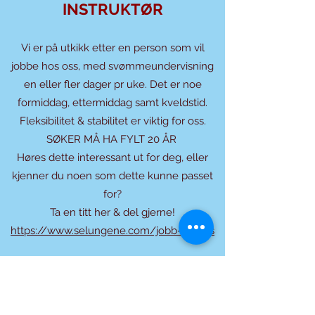
INSTRUKTØR
Vi er på utkikk etter en person som vil
jobbe hos oss
,
med svømmeundervisning
en eller fler dager pr uke. Det er noe
formiddag, ettermiddag samt kveldstid.
Fleksibilitet & stabilitet er viktig for oss.
SØKER MÅ HA FYLT 20 ÅR
Høres dette interessant ut for deg, eller
kjenner du noen som dette kunne passet
for?
Ta en titt her & del gjerne!
https://www.selungene.com/jobb-ho-oss
LEK OG LÆRING - TRYGG I
VANNET